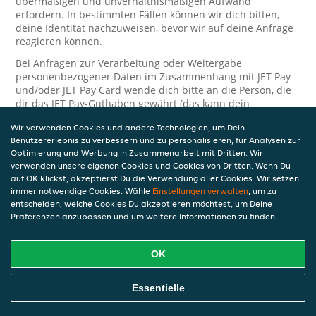
übermäßigen und unverhältnismäßigen Aufwand
erfordern. In bestimmten Fällen können wir dich bitten,
deine Identität nachzuweisen, bevor wir auf deine Anfrage
reagieren können.
Bei Anfragen zur Verarbeitung oder Weitergabe
personenbezogener Daten im Zusammenhang mit JET Pay
und/oder JET Pay Card wende dich bitte an die Person, die
dir das JET Pay-Guthaben gewährt (das kann dein
Arbeitgeber, Geschäftspartner usw. sein). Dies ist
Wir verwenden Cookies und andere Technologien, um Dein
erforderlich, da JET und die Person, die dir das Guthaben
Benutzererlebnis zu verbessern und zu personalisieren, für Analysen zur
gewährt, eine separate Verantwortung für die Verarbeitung
Optimierung und Werbung in Zusammenarbeit mit Dritten. Wir
und den Schutz deiner personenbezogenen Daten haben.
verwenden unsere eigenen Cookies und Cookies von Dritten. Wenn Du
Solltest du weitere Fragen oder Beschwerden in Bezug auf
auf OK klickst, akzeptierst Du die Verwendung aller Cookies. Wir setzen
immer notwendige Cookies. Wähle
die Verarbeitung deiner personenbezogenen Daten haben,
Einstellungen verwalten
, um zu
entscheiden, welche Cookies Du akzeptieren möchtest, um Deine
kontaktieren wir dich gerne. Wir würden uns auch über
Präferenzen anzupassen und um weitere Informationen zu finden.
Tipps oder Vorschläge zur Verbesserung unserer Erklärung
freuen.
OK
Sicherheit
JET nimmt den Schutz personenbezogener Daten sehr ernst
Essentielle
und daher ergreifen wir angemessene Maßnahmen, um
deine personenbezogenen Daten vor Missbrauch, Verlust,