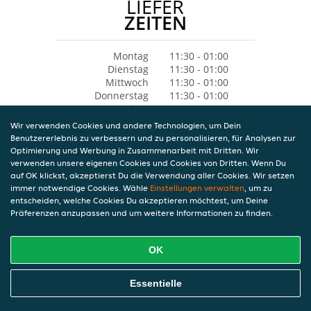
LIEFER
ZEITEN
Montag
11:30 - 01:00
Dienstag
11:30 - 01:00
Mittwoch
11:30 - 01:00
Donnerstag
11:30 - 01:00
Freitag
11:30 - 01:00
Samstag
13:00 - 01:00
Wir verwenden Cookies und andere Technologien, um Dein
Sonntag
13:00 - 01:00
Benutzererlebnis zu verbessern und zu personalisieren, für Analysen zur
Optimierung und Werbung in Zusammenarbeit mit Dritten. Wir
verwenden unsere eigenen Cookies und Cookies von Dritten. Wenn Du
auf OK klickst, akzeptierst Du die Verwendung aller Cookies. Wir setzen
immer notwendige Cookies. Wähle
Einstellungen verwalten
, um zu
entscheiden, welche Cookies Du akzeptieren möchtest, um Deine
Präferenzen anzupassen und um weitere Informationen zu finden.
OK
Essentielle